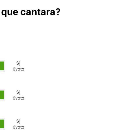
a que cantara?
%
0
voto
%
0
voto
%
0
voto